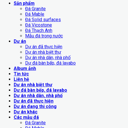
Sản phẩm
Đá Granite
Đá Mable
Đá Solid surfaces
Đá Vicostone
Đá Thạch Anh
Mẫu đá trong nước
Dự án
Dự án đã thực hiện
Dự án nhà biệt thự
Dự án nhà dân, nhà phố
Dự đá bàn bếp, đá lavabo
Album ảnh
Tin tức
Liên hệ
Dự án nhà biệt thự
Dự đá bàn bếp, đá lavabo
Dự án nhà dân, nhà phố
Dự án đã thực hiện
Dự án đang thi công
Dự án khác
Các mẫu đá
Đá Granite