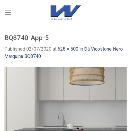
Skip
to
content
BQ8740-App-5
Published
02/07/2020
at
628 × 500
in
Đá Vicostone Nero
Marquina BQ8740