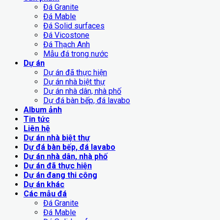
Đá Granite
Đá Mable
Đá Solid surfaces
Đá Vicostone
Đá Thạch Anh
Mẫu đá trong nước
Dự án
Dự án đã thực hiện
Dự án nhà biệt thự
Dự án nhà dân, nhà phố
Dự đá bàn bếp, đá lavabo
Album ảnh
Tin tức
Liên hệ
Dự án nhà biệt thự
Dự đá bàn bếp, đá lavabo
Dự án nhà dân, nhà phố
Dự án đã thực hiện
Dự án đang thi công
Dự án khác
Các mẫu đá
Đá Granite
Đá Mable