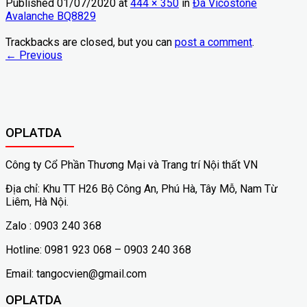
Published
01/07/2020
at
444 × 350
in
Đá Vicostone
Avalanche BQ8829
Trackbacks are closed, but you can
post a comment
.
←
Previous
OPLATDA
Công ty Cổ Phần Thương Mại và Trang trí Nội thất VN
Địa chỉ: Khu TT H26 Bộ Công An, Phú Hà, Tây Mỗ, Nam Từ
Liêm, Hà Nội.
Zalo : 0903 240 368
Hotline: 0981 923 068 – 0903 240 368
Email: tangocvien@gmail.com
OPLATDA