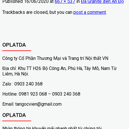
Published
16/06/2020
at
667 × 537
in
Đá Granite đen Ấn Độ
Trackbacks are closed, but you can
post a comment
.
OPLATDA
Công ty Cổ Phần Thương Mại và Trang trí Nội thất VN
Địa chỉ: Khu TT H26 Bộ Công An, Phú Hà, Tây Mỗ, Nam Từ
Liêm, Hà Nội.
Zalo : 0903 240 368
Hotline: 0981 923 068 – 0903 240 368
Email: tangocvien@gmail.com
OPLATDA
Nhận thông tin khuyến mãi nhanh nhất từ chúng tôi