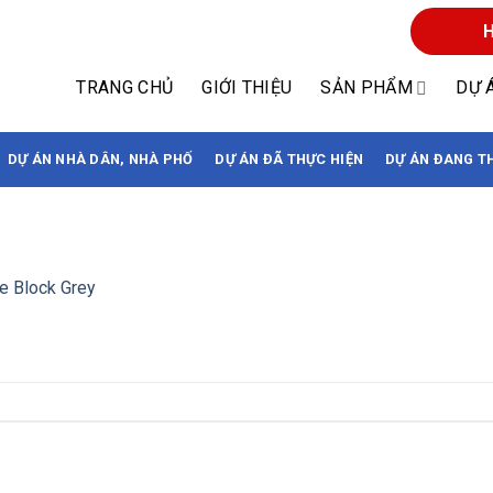
H
TRANG CHỦ
GIỚI THIỆU
SẢN PHẨM
DỰ 
DỰ ÁN NHÀ DÂN, NHÀ PHỐ
DỰ ÁN ĐÃ THỰC HIỆN
DỰ ÁN ĐANG T
e Block Grey