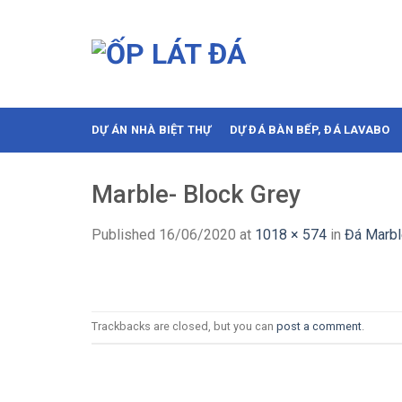
Skip
to
content
DỰ ÁN NHÀ BIỆT THỰ
DỰ ĐÁ BÀN BẾP, ĐÁ LAVABO
Marble- Block Grey
Published
16/06/2020
at
1018 × 574
in
Đá Marbl
Trackbacks are closed, but you can
post a comment
.