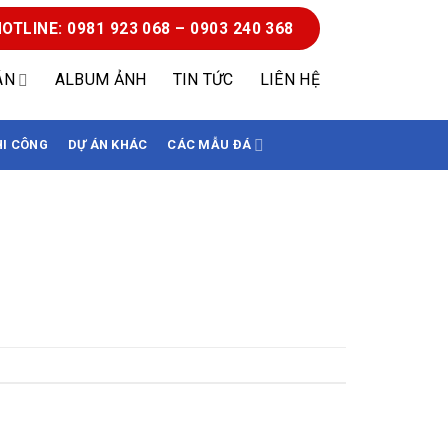
OTLINE: 0981 923 068 – 0903 240 368
ÁN
ALBUM ẢNH
TIN TỨC
LIÊN HỆ
HI CÔNG
DỰ ÁN KHÁC
CÁC MẪU ĐÁ