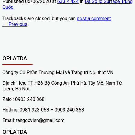
Published
05/06/2020
at
633 × 424
in
Đá Solid Surface Trung
Quốc
Trackbacks are closed, but you can
post a comment
.
←
Previous
OPLATDA
Công ty Cổ Phần Thương Mại và Trang trí Nội thất VN
Địa chỉ: Khu TT H26 Bộ Công An, Phú Hà, Tây Mỗ, Nam Từ
Liêm, Hà Nội.
Zalo : 0903 240 368
Hotline: 0981 923 068 – 0903 240 368
Email: tangocvien@gmail.com
OPLATDA