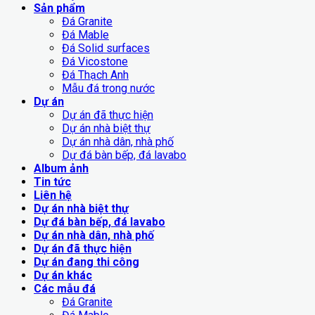
Sản phẩm
Đá Granite
Đá Mable
Đá Solid surfaces
Đá Vicostone
Đá Thạch Anh
Mẫu đá trong nước
Dự án
Dự án đã thực hiện
Dự án nhà biệt thự
Dự án nhà dân, nhà phố
Dự đá bàn bếp, đá lavabo
Album ảnh
Tin tức
Liên hệ
Dự án nhà biệt thự
Dự đá bàn bếp, đá lavabo
Dự án nhà dân, nhà phố
Dự án đã thực hiện
Dự án đang thi công
Dự án khác
Các mẫu đá
Đá Granite