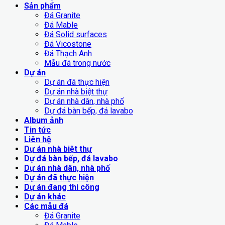
Sản phẩm
Đá Granite
Đá Mable
Đá Solid surfaces
Đá Vicostone
Đá Thạch Anh
Mẫu đá trong nước
Dự án
Dự án đã thực hiện
Dự án nhà biệt thự
Dự án nhà dân, nhà phố
Dự đá bàn bếp, đá lavabo
Album ảnh
Tin tức
Liên hệ
Dự án nhà biệt thự
Dự đá bàn bếp, đá lavabo
Dự án nhà dân, nhà phố
Dự án đã thực hiện
Dự án đang thi công
Dự án khác
Các mẫu đá
Đá Granite