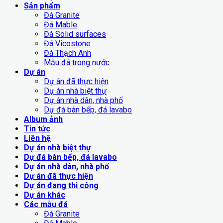
Sản phẩm
Đá Granite
Đá Mable
Đá Solid surfaces
Đá Vicostone
Đá Thạch Anh
Mẫu đá trong nước
Dự án
Dự án đã thực hiện
Dự án nhà biệt thự
Dự án nhà dân, nhà phố
Dự đá bàn bếp, đá lavabo
Album ảnh
Tin tức
Liên hệ
Dự án nhà biệt thự
Dự đá bàn bếp, đá lavabo
Dự án nhà dân, nhà phố
Dự án đã thực hiện
Dự án đang thi công
Dự án khác
Các mẫu đá
Đá Granite