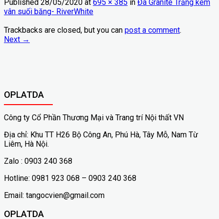
Published
28/05/2020
at
695 × 385
in
Đá Granite Trắng kem
vân suối băng- RiverWhite
Trackbacks are closed, but you can
post a comment
.
Next
→
OPLATDA
Công ty Cổ Phần Thương Mại và Trang trí Nội thất VN
Địa chỉ: Khu TT H26 Bộ Công An, Phú Hà, Tây Mỗ, Nam Từ
Liêm, Hà Nội.
Zalo : 0903 240 368
Hotline: 0981 923 068 – 0903 240 368
Email: tangocvien@gmail.com
OPLATDA