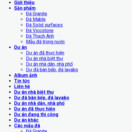
Giới thiệu
Sản phẩm
Đá Granite
Đá Mable
Đá Solid surfaces
Đá Vicostone
Đá Thạch Anh
Mẫu đá trong nước
Dự án
Dự án đã thực hiện
Dự án nhà biệt thự
Dự án nhà dân, nhà phố
Dự đá bàn bếp, đá lavabo
Album ảnh
Tin tức
Liên hệ
Dự án nhà biệt thự
Dự đá bàn bếp, đá lavabo
Dự án nhà dân, nhà phố
Dự án đã thực hiện
Dự án đang thi công
Dự án khác
Các mẫu đá
Đá Granite