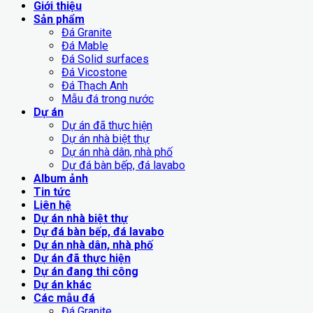
Giới thiệu
Sản phẩm
Đá Granite
Đá Mable
Đá Solid surfaces
Đá Vicostone
Đá Thạch Anh
Mẫu đá trong nước
Dự án
Dự án đã thực hiện
Dự án nhà biệt thự
Dự án nhà dân, nhà phố
Dự đá bàn bếp, đá lavabo
Album ảnh
Tin tức
Liên hệ
Dự án nhà biệt thự
Dự đá bàn bếp, đá lavabo
Dự án nhà dân, nhà phố
Dự án đã thực hiện
Dự án đang thi công
Dự án khác
Các mẫu đá
Đá Granite