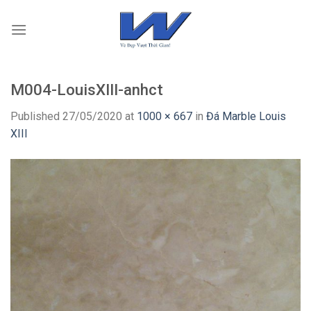
Skip
to
content
M004-LouisXIII-anhct
Published
27/05/2020
at
1000 × 667
in
Đá Marble Louis
XIII