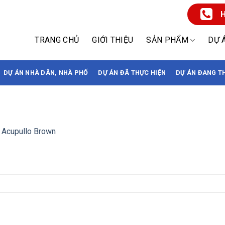
H
TRANG CHỦ
GIỚI THIỆU
SẢN PHẨM
DỰ 
DỰ ÁN NHÀ DÂN, NHÀ PHỐ
DỰ ÁN ĐÃ THỰC HIỆN
DỰ ÁN ĐANG T
 Acupullo Brown