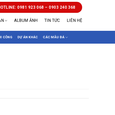
OTLINE: 0981 923 068 – 0903 240 368
ÁN
ALBUM ẢNH
TIN TỨC
LIÊN HỆ
HI CÔNG
DỰ ÁN KHÁC
CÁC MẪU ĐÁ