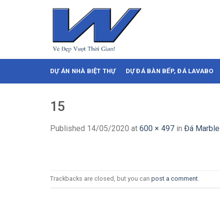
Skip
to
content
DỰ ÁN NHÀ BIỆT THỰ
DỰ ĐÁ BÀN BẾP, ĐÁ LAVABO
15
Published
14/05/2020
at
600 × 497
in
Đá Marble
Trackbacks are closed, but you can
post a comment
.